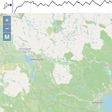
+
−
M