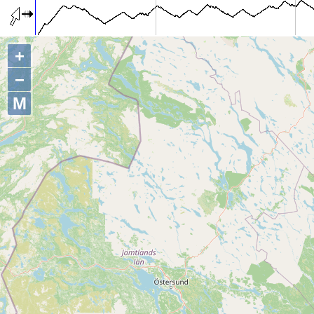
+
−
M