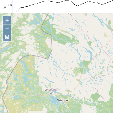
+
−
M