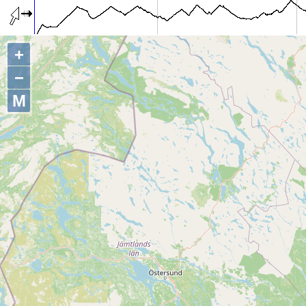
+
−
M