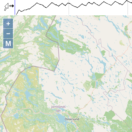
+
−
M