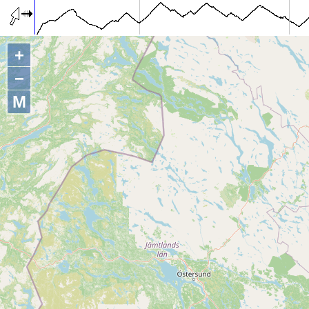
+
−
M